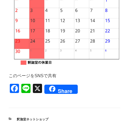
このページをSNSで共有
F
Li
X
Share
a
n
c
e
e
カ
釈迦堂ネットショップ
b
テ