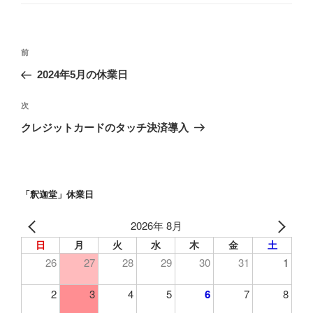
ゴ
o
リ
ー
o
投
k
前
前
稿
の
2024年5月の休業日
ナ
投
ビ
稿
次
次
ゲ
の
クレジットカードのタッチ決済導入
投
ー
稿
シ
ョ
「釈迦堂」休業日
ン
2026年 8月
日
月
火
水
木
金
土
26
27
28
29
30
31
1
2
3
4
5
6
7
8