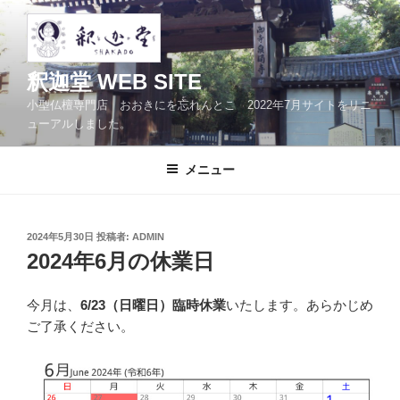
コ
ン
テ
ン
釈迦堂 WEB SITE
ツ
小型仏檀専門店 おおきにを忘れんとこ 2022年7月サイトをリニ
へ
ューアルしました。
ス
キ
メニュー
ッ
プ
投
2024年5月30日
投稿者:
ADMIN
稿
2024年6月の休業日
日:
今月は、
6/23（日曜日）臨時休業
いたします。あらかじめ
ご了承ください。