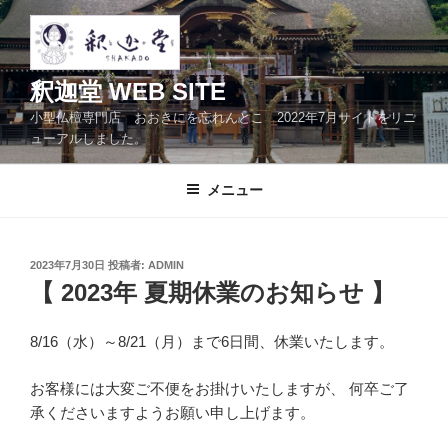
コ
ン
テ
ン
釈迦堂 WEB SITE
ツ
小型仏檀専門店 おおきにを忘れんとこ 2022年7月サイトをリニ
へ
ューアルしました。
ス
キ
メニュー
ッ
プ
投
2023年7月30日
投稿者:
ADMIN
稿
【 2023年 夏期休業のお知らせ 】
日:
8/16（水）～8/21（月）まで6日間、休業いたします。
お客様には大変ご不便をお掛けいたしますが、 何卒ご了
承くださいますようお願い申し上げます。