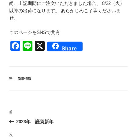
尚、上記期間にご注文いただきました場合、 8/22（火）
以降の出荷になります。 あらかじめご了承くださいま
せ。
このページをSNSで共有
F
Li
X
Share
a
n
c
e
e
カ
新着情報
b
テ
ゴ
o
リ
ー
o
投
k
前
前
稿
の
2023年 謹賀新年
ナ
投
ビ
稿
次
次