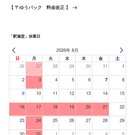
ゲ
の
【 〒ゆうパック 料金改正 】
投
ー
稿
シ
ョ
「釈迦堂」休業日
ン
2026年 8月
日
月
火
水
木
金
土
26
27
28
29
30
31
1
2
3
4
5
6
7
8
9
10
11
12
13
14
15
16
17
18
19
20
21
22
23
24
25
26
27
28
29
30
31
1
2
3
4
5